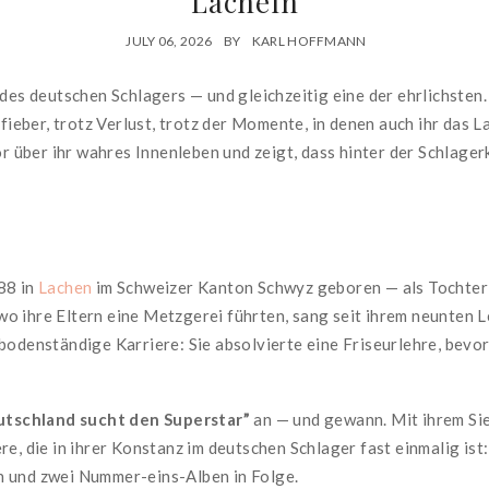
Lächeln
JULY 06, 2026
BY
KARL HOFFMANN
des deutschen Schlagers — und gleichzeitig eine der ehrlichsten. B
nfieber, trotz Verlust, trotz der Momente, in denen auch ihr das L
or über ihr wahres Innenleben und zeigt, dass hinter der Schlager
88 in
Lachen
im Schweizer Kanton Schwyz geboren — als Tochter e
, wo ihre Eltern eine Metzgerei führten, sang seit ihrem neunten L
bodenständige Karriere: Sie absolvierte eine Friseurlehre, bevo
utschland sucht den Superstar”
an — und gewann. Mit ihrem Si
re, die in ihrer Konstanz im deutschen Schlager fast einmalig ist
n und zwei Nummer-eins-Alben in Folge.