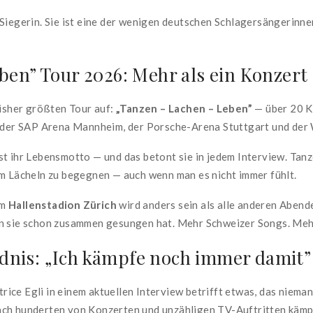
Siegerin. Sie ist eine der wenigen deutschen Schlagersängerinne
ben” Tour 2026: Mehr als ein Konzert
bisher größten Tour auf:
„Tanzen – Lachen – Leben”
— über 20 K
, der SAP Arena Mannheim, der Porsche-Arena Stuttgart und der 
st ihr Lebensmotto — und das betont sie in jedem Interview. Tanz
em Lächeln zu begegnen — auch wenn man es nicht immer fühlt.
im
Hallenstadion Zürich
wird anders sein als alle anderen Abend
en sie schon zusammen gesungen hat. Mehr Schweizer Songs. Meh
nis: „Ich kämpfe noch immer damit”
ce Egli in einem aktuellen Interview betrifft etwas, das nieman
ach hunderten von Konzerten und unzähligen TV-Auftritten kämpf