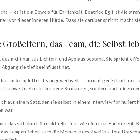
he — es ist ein Beweis für Ehrlichkeit. Beatrice Egli ist die st
neu vor dieser inneren Hürde. Dass sie darüber spricht, macht si
 Großeltern, das Team, die Selbstlieb
, das nicht nur aus Lichtern und Applaus bestand. Sie spricht off
Abgang sie tief beeinflusst hat.
e hat ihr komplettes Team gewechselt — ein mutiger Schritt, der s
 Teamwechsel nicht nur neue Strukturen, sondern auch einen neue
 sich aus einem Satz, den sie selbst in einem Interview formulier
en war.
a, das sich durch ihre aktuelle Tour wie ein roter Faden zieht. Be
das Lampenfieber, auch die Momente des Zweifels. Ihre Botschaft
g anfühlt.