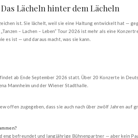
— Das Lächeln hinter dem Lächeln
enzeichen ist. Sie lächelt, weil sie eine Haltung entwickelt hat 
 „Tanzen – Lachen – Leben” Tour 2026 ist mehr als eine Konzertre
ie es ist — und daraus macht, was sie kann.
 findet ab Ende September 2026 statt. Über 20 Konzerte in Deuts
rena Mannheim und der Wiener Stadthalle.
erview offen zugegeben, dass sie auch nach über zwölf Jahren au
usammen?
sind eng befreundet und langjährige Bühnenpartner — aber kein P