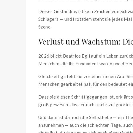
Dieses Geständnis ist kein Zeichen von Schwäc
Schlagers — und trotzdem steht sie jedes Mal 
Szene.
Verlust und Wachstum: Die
2026 blickt Beatrice Egli auf ein Leben zurück
Menschen, die ihr Fundament waren und deren 
Gleichzeitig steht sie vor einer neuen Ära: Si
Menschen gearbeitet hat, für den bedeutet ein
Dass sie diesen Schritt gegangen ist, erklärt
groß gewesen, dass er nicht mehr zu ignorier
Und dann ist da noch die Selbstliebe — ein Them
anzunehmen — auch die schlechten Tage, auch 
dir selbst. Auch wenn es sich noch nicht richti