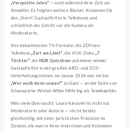
„Verspielte Jahre”
— noch während ihrer Zeit als
Anwältin. Es folgten weitere Bücher, Kolumnen für
den „Stern”, Gastauftritte in Talkshows und
schließlich der Schritt vor die Kamera als
Moderatorin.
Ihre bekanntesten TV-Formate: die ZDFneo-
Talkshow
„Zart am Limit”
, die VOX-Doku
„7
Töchter”
, die
NDR Quizshow
und immer wieder
Gastauftritte in den großen ARD- und ZDF-
Unterhaltungsshows. Im Januar 2026 war sie bei
„Wer weiß denn sowas?”
zu Gast — an der Seite von
Schauspieler Wotan Wilke Möhring als Teamkapitän.
Was viele überrascht: Laura Karasek ist nicht nur
Moderatorin oder Autorin — sie ist beides
gleichzeitig, mit einer juristischen Präzision im
Denken, die man in ihren Interviews und Kolumnen