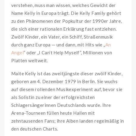
verstehen, muss man wissen, welches Gewicht der
Name Kelly in Europa trägt. Die Kelly Family gehört
zu den Phänomenen der Popkultur der 1990er Jahre,
die sich einer rationalen Erklärung fast entziehen.
Zwölf Kinder, ein Vater, ein Schiff, Straßenmusik
durch ganz Europa — und dann, mit Hits wie „
An
Angel
” oder „I Can’t Help Myself”, Millionen von
Platten weltweit.
Maite Kelly ist das zweitjüngste dieser zwölf Kinder,
geboren am 4. Dezember 1979 in Berlin. Sie wuchs
auf diesem rollenden Musikexperiment auf, bevor sie
als Solistin zu einer der erfolgreichsten
Schlagersängerinnen Deutschlands wurde. Ihre
Arena-Tourneen füllen heute Hallen mit
zehntausenden Fans; ihre Alben landen regelmäßig in
den deutschen Charts.